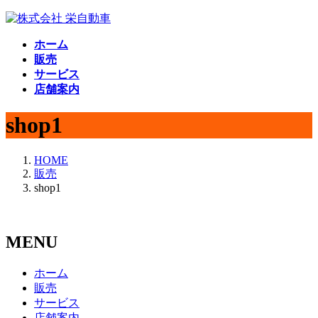
コ
ナ
ン
ビ
ホーム
テ
ゲ
販売
ン
ー
サービス
ツ
シ
店舗案内
へ
ョ
ス
ン
shop1
キ
に
ッ
移
プ
動
HOME
販売
shop1
MENU
ホーム
販売
サービス
店舗案内